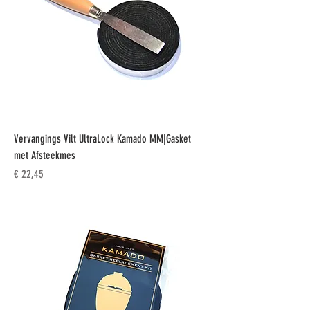
Vervangings Vilt UltraLock Kamado MM|Gasket
met Afsteekmes
Prijs
€ 22,45