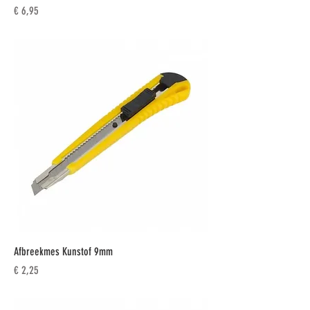
Prijs
€ 6,95
Afbreekmes Kunstof 9mm
Prijs
€ 2,25