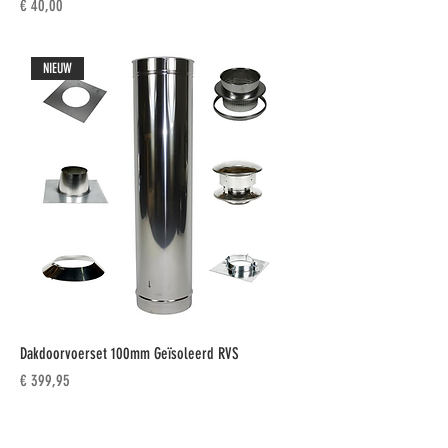
Prijs
€ 40,00
NIEUW
Dakdoorvoerset 100mm Geïsoleerd RVS
Prijs
€ 399,95