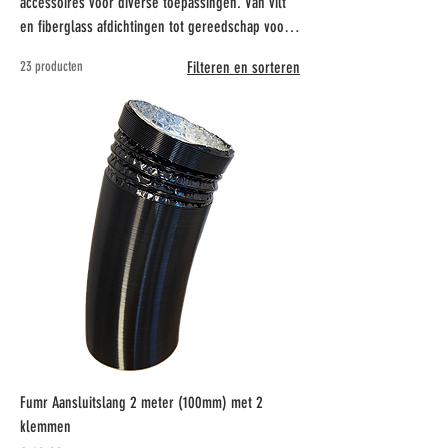
accessoires voor diverse toepassingen. Van vilt
en fiberglass afdichtingen tot gereedschap voor
installatie en onderhoud. Geschikt voor zowel
23 producten
Filteren en sorteren
professionele als hobby bbq fanaten. Kwaliteit en
betrouwbaarheid gegarandeerd!
Fumr Aansluitslang 2 meter (100mm) met 2
klemmen