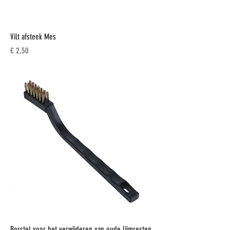
Vilt afsteek Mes
Prijs
€ 2,50
Borstel voor het verwijderen van oude lijmresten