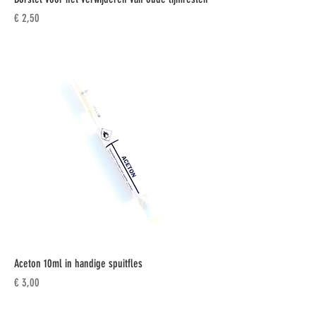
Prijs
€ 2,50
Aceton 10ml in handige spuitfles
Prijs
€ 3,00