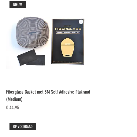
NIEUW
Fiberglass Gasket met 3M Self Adhesive Plakrand
(Medium)
Prijs
€ 44,95
OP VOORRAAD