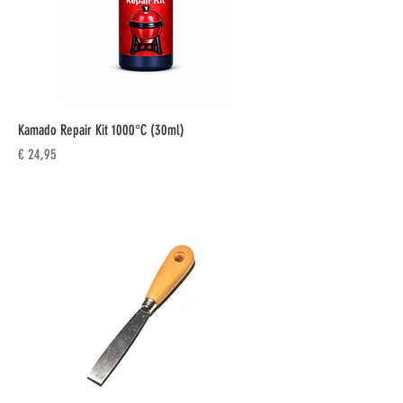
Kamado Repair Kit 1000°C (30ml)
Prijs
€ 24,95