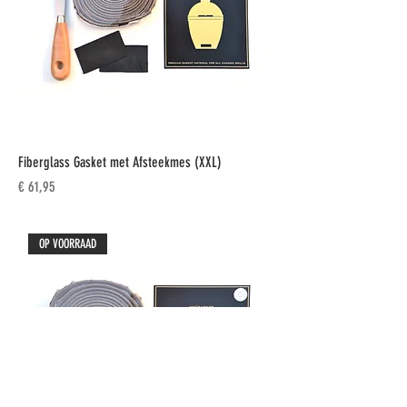
Fiberglass Gasket met Afsteekmes (XXL)
Prijs
€ 61,95
OP VOORRAAD